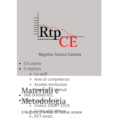
Registro Tumori Caserta
Chi siamo
Il registro
Lo staff
Area di competenza
Assetto territoriale
Materiali e
Materiali e Metodi
Dati Distretti ASL
Metodologia
Dati in provincia CE
Sintesi 2008 - 2018
Guida alla lettura
Il Registro si avvale di risorse umane
KEY point