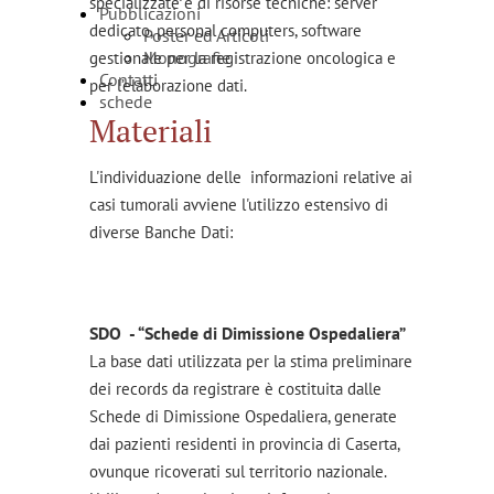
specializzate e di risorse tecniche: server
Pubblicazioni
dedicato, personal computers, software
Poster ed Articoli
Monografie
gestionale per la registrazione oncologica e
Contatti
per l’elaborazione dati.
schede
Materiali
L'individuazione delle informazioni relative ai
casi tumorali avviene l'utilizzo estensivo di
diverse Banche Dati:
SDO - “Schede di Dimissione Ospedaliera”
La base dati utilizzata per la stima preliminare
dei records da registrare è costituita dalle
Schede di Dimissione Ospedaliera, generate
dai pazienti residenti in provincia di Caserta,
ovunque ricoverati sul territorio nazionale.