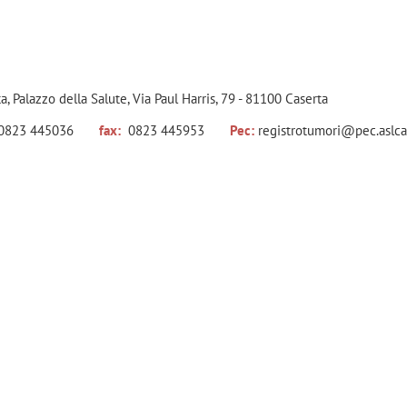
, Palazzo della Salute, Via Paul Harris, 79 - 81100 Caserta
- 0823 445036
fax:
0823 445953
Pec
:
registrotumori@pec.aslcas