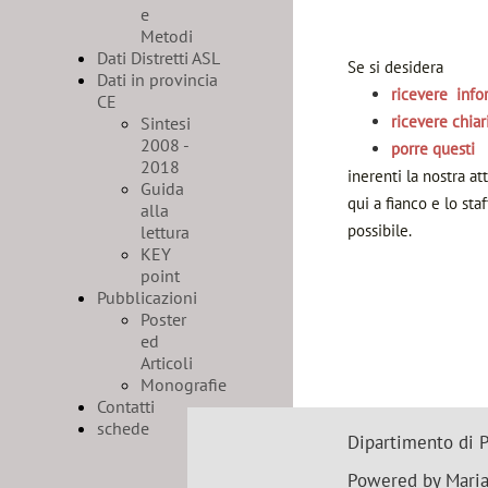
e
Metodi
Dati Distretti ASL
Se si desidera
Dati in provincia
ricevere info
CE
ricevere chia
Sintesi
2008 -
porre questi
2018
inerenti la nostra at
Guida
qui a fianco e lo st
alla
possibile.
lettura
KEY
point
Pubblicazioni
Poster
ed
Articoli
Monografie
Contatti
schede
Dipartimento di P
Powered by Maria